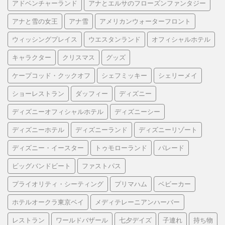
アドベンチャーランド
アナとエルサのフローズンファンタジー
アナと雪の女王
アナ雪
アメリカンウォーターフロント
ウィッシングプレイス
ウエスタンランド
オフィシャルホテル
キャラクター
クリスマス
グッズ
ケープコッド・クックオフ
シェフミッキー
シェリーメイ
ショーレストラン
ダッフィー
ディズニー
ディズニーオフィシャルホテル
ディズニーシー
ディズニーホテル
ディズニーランド
ディズニーリゾート
ディズニー・イースター
トゥモローランド
パレード
ビッグバンドビート
ファストパス
プライオリティ・シーティング
プリマハム
ベビーカー
ホテルオークラ東京ベイ
メディテレーニアンハーバー
レストラン
ワールドバザール
七夕デイズ
子連れ
持ち物