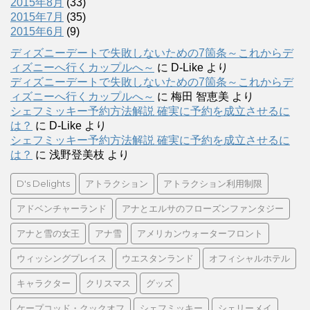
2015年8月
(33)
2015年7月
(35)
2015年6月
(9)
ディズニーデートで失敗しないための7箇条～これからデ
ィズニーへ行くカップルへ～
に
D-Like
より
ディズニーデートで失敗しないための7箇条～これからデ
ィズニーへ行くカップルへ～
に
梅田 智恵美
より
シェフミッキー予約方法解説 確実に予約を成立させるに
は？
に
D-Like
より
シェフミッキー予約方法解説 確実に予約を成立させるに
は？
に
浅野登美枝
より
D's Delights
アトラクション
アトラクション利用制限
アドベンチャーランド
アナとエルサのフローズンファンタジー
アナと雪の女王
アナ雪
アメリカンウォーターフロント
ウィッシングプレイス
ウエスタンランド
オフィシャルホテル
キャラクター
クリスマス
グッズ
ケープコッド・クックオフ
シェフミッキー
シェリーメイ