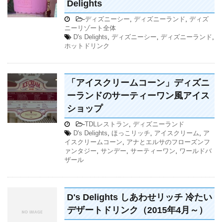
Delights
-
ディズニーシー
,
ディズニーランド
,
ディズ
ニーリゾート全体
D's Delights
,
ディズニーシー
,
ディズニーランド
,
ホットドリンク
「アイスクリームコーン」ディズニ
ーランドのサーティーワン風アイス
ショップ
-
TDLレストラン
,
ディズニーランド
D's Delights
,
ほっこリッチ
,
アイスクリーム
,
ア
イスクリームコーン
,
アナとエルサのフローズンフ
ァンタジー
,
サンデー
,
サーティーワン
,
ワールドバ
ザール
D's Delights しあわせリッチ 冷たい
デザートドリンク（2015年4月～）