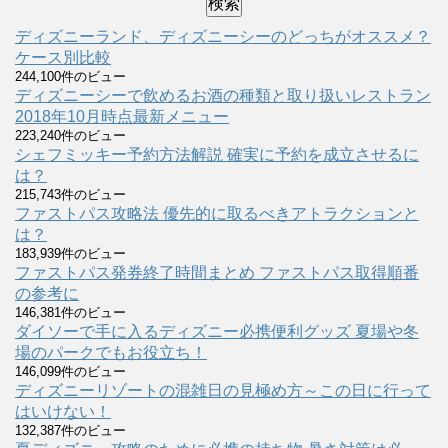
ディズニーランド、ディズニーシーのどっちがオススメ？
ケース別比較
244,100件のビュー
ディズニーシーで飲めるお酒の種類と取り扱いレストラン
2018年10月時点最新メニュー
223,240件のビュー
シェフミッキー予約方法解説 確実に予約を成立させるに
は？
215,743件のビュー
ファストパス攻略法 優先的に取るべきアトラクションと
は？
183,939件のビュー
ファストパス発券終了時間まとめ ファストパス取得順番
の参考に
146,381件のビュー
ダイソーで手に入るディズニー必携便利グッズ 夏場や冬
場のパークでもお役立ち！
146,099件のビュー
ディズニーリゾートの混雑日の見極め方～この日に行って
はいけない！
132,387件のビュー