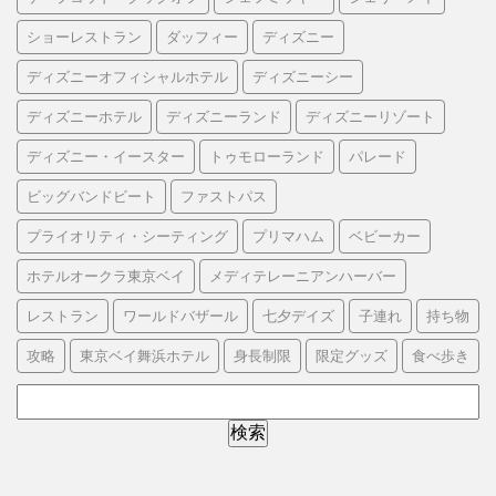
ショーレストラン
ダッフィー
ディズニー
ディズニーオフィシャルホテル
ディズニーシー
ディズニーホテル
ディズニーランド
ディズニーリゾート
ディズニー・イースター
トゥモローランド
パレード
ビッグバンドビート
ファストパス
プライオリティ・シーティング
プリマハム
ベビーカー
ホテルオークラ東京ベイ
メディテレーニアンハーバー
レストラン
ワールドバザール
七夕デイズ
子連れ
持ち物
攻略
東京ベイ舞浜ホテル
身長制限
限定グッズ
食べ歩き