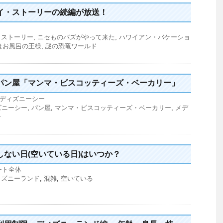
イ・ストーリーの続編が放送！
・ストーリー
,
ニセものバズがやって来た
,
ハワイアン・バケーショ
はお風呂の王様
,
謎の恐竜ワールド
パン屋「マンマ・ビスコッティーズ・ベーカリー」
ディズニーシー
ズニーシー
,
パン屋
,
マンマ・ビスコッティーズ・ベーカリー
,
メデ
ー
ない日(空いている日)はいつか？
ート全体
ィズニーランド
,
混雑
,
空いている