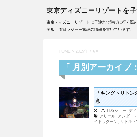
東京ディズニーリゾートを子
東京ディズニーリゾートに子連れで遊びに行く際
テル、周辺レジャー施設の情報を書いています。
HOME
>
2015年
>
6月
「 月別アーカイブ：2
「キングトリトン
意
-
TDSショー
,
ディ
アリエル
,
アンダー
イドラグーン
,
リトル・