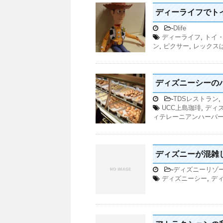
ディーライフでト
-
Dlife
ディーライフ
,
トイ
ン
,
ピクサー
,
レックス
ディズニーシーの
-
TDSレストラン
,
UCC上島珈琲
,
ディ
ィテレーニアンハーバ
ディズニーが混雑し
-
ディズニーリゾ
ディズニーシー
,
デ