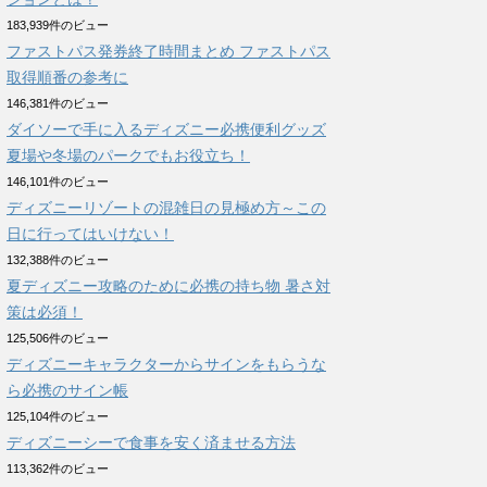
183,939件のビュー
ファストパス発券終了時間まとめ ファストパス
取得順番の参考に
146,381件のビュー
ダイソーで手に入るディズニー必携便利グッズ
夏場や冬場のパークでもお役立ち！
146,101件のビュー
ディズニーリゾートの混雑日の見極め方～この
日に行ってはいけない！
132,388件のビュー
夏ディズニー攻略のために必携の持ち物 暑さ対
策は必須！
125,506件のビュー
ディズニーキャラクターからサインをもらうな
ら必携のサイン帳
125,104件のビュー
ディズニーシーで食事を安く済ませる方法
113,362件のビュー