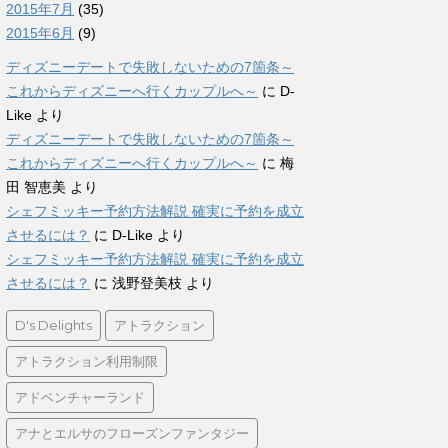
2015年7月
(35)
2015年6月
(9)
ディズニーデートで失敗しないための7箇条～
これからディズニーへ行くカップルへ～
に
D-
Like
より
ディズニーデートで失敗しないための7箇条～
これからディズニーへ行くカップルへ～
に
梅
田 智恵美
より
シェフミッキー予約方法解説 確実に予約を成立
させるには？
に
D-Like
より
シェフミッキー予約方法解説 確実に予約を成立
させるには？
に
浅野登美枝
より
D's Delights
アトラクション
アトラクション利用制限
アドベンチャーランド
アナとエルサのフローズンファンタジー