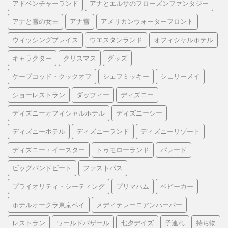
アドベンチャーランド
アナとエルサのフローズンファンタジー
アナと雪の女王
アナ雪
アメリカンウォーターフロント
ウィッシングプレイス
ウエスタンランド
オフィシャルホテル
キャラクター
クリスマス
グッズ
ケープコッド・クックオフ
シェフミッキー
シェリーメイ
ショーレストラン
ダッフィー
ディズニー
ディズニーオフィシャルホテル
ディズニーシー
ディズニーホテル
ディズニーランド
ディズニーリゾート
ディズニー・イースター
トゥモローランド
パレード
ビッグバンドビート
ファストパス
プライオリティ・シーティング
プリマハム
ベビーカー
ホテルオークラ東京ベイ
メディテレーニアンハーバー
レストラン
ワールドバザール
七夕デイズ
子連れ
持ち物