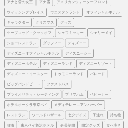
アナと雪の女王
アナ雪
アメリカンウォーターフロント
ウィッシングプレイス
ウエスタンランド
オフィシャルホテル
キャラクター
クリスマス
グッズ
ケープコッド・クックオフ
シェフミッキー
シェリーメイ
ショーレストラン
ダッフィー
ディズニー
ディズニーオフィシャルホテル
ディズニーシー
ディズニーホテル
ディズニーランド
ディズニーリゾート
ディズニー・イースター
トゥモローランド
パレード
ビッグバンドビート
ファストパス
プライオリティ・シーティング
プリマハム
ベビーカー
ホテルオークラ東京ベイ
メディテレーニアンハーバー
レストラン
ワールドバザール
七夕デイズ
子連れ
持ち物
攻略
東京ベイ舞浜ホテル
身長制限
限定グッズ
食べ歩き