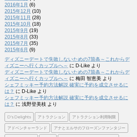
2016年1月
(6)
2015年12月
(10)
2015年11月
(28)
2015年10月
(18)
2015年9月
(19)
2015年8月
(33)
2015年7月
(35)
2015年6月
(9)
ディズニーデートで失敗しないための7箇条～これからデ
ィズニーへ行くカップルへ～
に
D-Like
より
ディズニーデートで失敗しないための7箇条～これからデ
ィズニーへ行くカップルへ～
に
梅田 智恵美
より
シェフミッキー予約方法解説 確実に予約を成立させるに
は？
に
D-Like
より
シェフミッキー予約方法解説 確実に予約を成立させるに
は？
に
浅野登美枝
より
D's Delights
アトラクション
アトラクション利用制限
アドベンチャーランド
アナとエルサのフローズンファンタジー