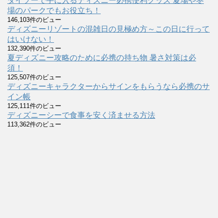
ダイソーで手に入るディズニー必携便利グッズ 夏場や冬
場のパークでもお役立ち！
146,103件のビュー
ディズニーリゾートの混雑日の見極め方～この日に行って
はいけない！
132,390件のビュー
夏ディズニー攻略のために必携の持ち物 暑さ対策は必
須！
125,507件のビュー
ディズニーキャラクターからサインをもらうなら必携のサ
イン帳
125,111件のビュー
ディズニーシーで食事を安く済ませる方法
113,362件のビュー