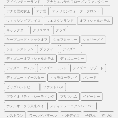
アドベンチャーランド
アナとエルサのフローズンファンタジー
アナと雪の女王
アナ雪
アメリカンウォーターフロント
ウィッシングプレイス
ウエスタンランド
オフィシャルホテル
キャラクター
クリスマス
グッズ
ケープコッド・クックオフ
シェフミッキー
シェリーメイ
ショーレストラン
ダッフィー
ディズニー
ディズニーオフィシャルホテル
ディズニーシー
ディズニーホテル
ディズニーランド
ディズニーリゾート
ディズニー・イースター
トゥモローランド
パレード
ビッグバンドビート
ファストパス
プライオリティ・シーティング
プリマハム
ベビーカー
ホテルオークラ東京ベイ
メディテレーニアンハーバー
レストラン
ワールドバザール
七夕デイズ
子連れ
持ち物