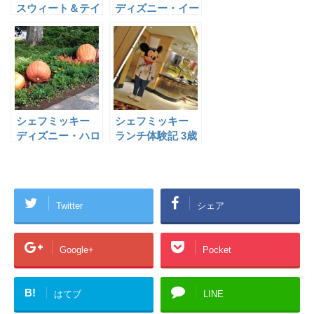
スウィート＆テイ
ディズニー・イー
スティ・デイズの
スターのメニュー
メニューと料金
と食事料金
[2014/12/26～
[2015/04/02～
2015/3/31]
2015/06/23]
シェフミッキー
シェフミッキー
ディズニー・ハロ
ランチ体験記 3歳
ウィンのメニュー
と1歳半の子連れ
と料金[2015/9/1
で大満喫
～10/31]
Twitter
シェア
Google+
Pocket
B!
はてブ
LINE