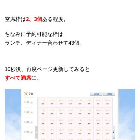
空席枠は
2、3個
ある程度。
ちなみに予約可能な枠は
ランチ、ディナー合わせて43個。
10秒後、再度ページ更新してみると
すべて満席
に。