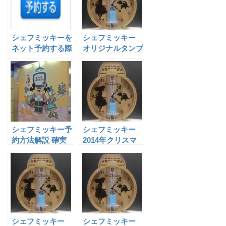
o
e
_
o
b
k
o
シェフミッキーを
シェフミッキー
o
ネット予約する際
オリジナルタンブ
の7つのポイント
ラーのデザインが
k
変わる！？
m
ar
ks
シェフミッキー予
シェフミッキー
約方法解説 確実
2014年クリスマ
に予約を成立させ
スホリデーのメニ
るには？
ューと料金
[2014/11/1～
12/19]
シェフミッキー
シェフミッキー