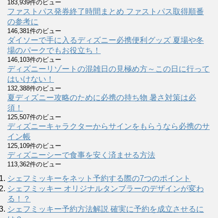
183,939件のビュー
ファストパス発券終了時間まとめ ファストパス取得順番
の参考に
146,381件のビュー
ダイソーで手に入るディズニー必携便利グッズ 夏場や冬
場のパークでもお役立ち！
146,103件のビュー
ディズニーリゾートの混雑日の見極め方～この日に行って
はいけない！
132,388件のビュー
夏ディズニー攻略のために必携の持ち物 暑さ対策は必
須！
125,507件のビュー
ディズニーキャラクターからサインをもらうなら必携のサ
イン帳
125,109件のビュー
ディズニーシーで食事を安く済ませる方法
113,362件のビュー
シェフミッキーをネット予約する際の7つのポイント
シェフミッキー オリジナルタンブラーのデザインが変わ
る！？
シェフミッキー予約方法解説 確実に予約を成立させるに