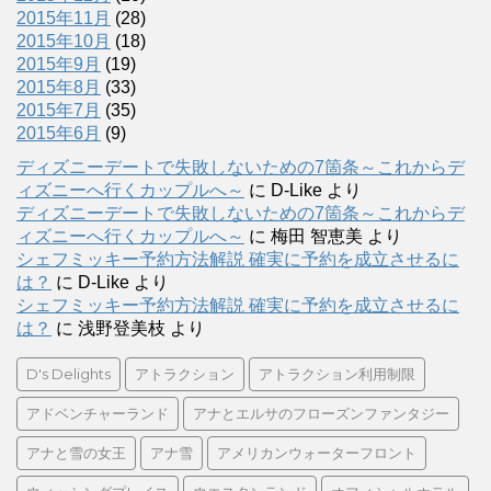
2015年11月
(28)
2015年10月
(18)
2015年9月
(19)
2015年8月
(33)
2015年7月
(35)
2015年6月
(9)
ディズニーデートで失敗しないための7箇条～これからデ
ィズニーへ行くカップルへ～
に
D-Like
より
ディズニーデートで失敗しないための7箇条～これからデ
ィズニーへ行くカップルへ～
に
梅田 智恵美
より
シェフミッキー予約方法解説 確実に予約を成立させるに
は？
に
D-Like
より
シェフミッキー予約方法解説 確実に予約を成立させるに
は？
に
浅野登美枝
より
D's Delights
アトラクション
アトラクション利用制限
アドベンチャーランド
アナとエルサのフローズンファンタジー
アナと雪の女王
アナ雪
アメリカンウォーターフロント