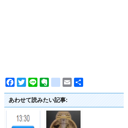
F
T
Li
E
g
E
共
a
wi
n
v
o
m
有
c
tt
e
er
o
ail
あわせて読みたい記事:
e
er
n
gl
b
ot
e