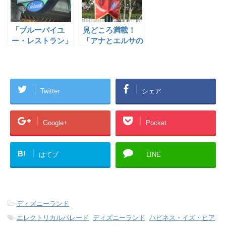
「ブルーバイユ
見どころ満載！
ー・レストラン」
「アナとエルサの
カリブの海賊内の
フローズンファン
高級レストラン
タジー2016」開
デートにピッタ
催中のパーク内は
リ！
どんな様子？
Twitter
シェア
Google+
Pocket
B!
はてブ
LINE
-
ディズニーランド
-
エレクトリカルパレード
,
ディズニーランド
,
ハピネス・イズ・ヒア
,