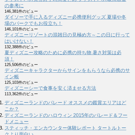
の参考に
146,381件のビュー
ダイソーで手に入るディズニー必携便利グッズ 夏場や冬
場のパークでもお役立ち！
146,101件のビュー
ディズニーリゾートの混雑日の見極め方～この日に行って
はいけない！
132,388件のビュー
夏ディズニー攻略のために必携の持ち物 暑さ対策は必
須！
125,506件のビュー
ディズニーキャラクターからサインをもらうなら必携のサ
イン帳
125,103件のビュー
ディズニーシーで食事を安く済ませる方法
113,362件のビュー
ディズニーランドのパレード オススメの鑑賞エリアはど
こか？
ディズニーランドのハロウィン 2015年のパレード＆フー
ドメニュー
スティッチ・エンカウンター体験レポート タートルトー
クより面白い