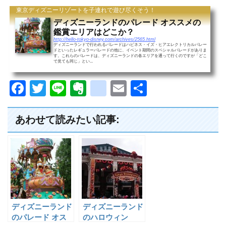
東京ディズニーリゾートを子連れで遊び尽くそう！
ディズニーランドのパレード オススメの
鑑賞エリアはどこか？
http://hello-tokyo-disney.com/archives/2565.html
ディズニーランドで行われるパレードはハピネス・イズ・ヒアエレクトリカルパレー
ドといったレギュラーパレードの他に、イベント期間のスペシャルパレードがありま
す。これらのパレードは、ディズニーランドの各エリアを通って行くのですが「どこ
で見ても同じ」とい...
F
T
Li
E
g
E
共
a
wi
n
v
o
m
有
c
tt
e
er
o
ail
あわせて読みたい記事:
e
er
n
gl
b
ot
e
o
e
_
o
b
k
o
ディズニーランド
ディズニーランド
o
のパレード オス
のハロウィン