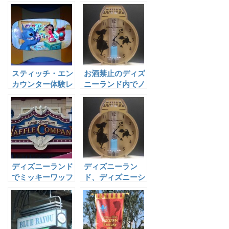
スメの鑑賞エリア
2015年のパレー
k
はどこか？
ド＆フードメニュ
m
ー
ar
ks
スティッチ・エン
お酒禁止のディズ
カウンター体験レ
ニーランド内でノ
ポート タートル
ンアルコールビー
トークより面白い
ルが飲める場所
は？
ディズニーランド
ディズニーラン
でミッキーワッフ
ド、ディズニーシ
ルが食べられるレ
ーのどっちがオス
ストランの場所と
スメ？ケース別比
メニューは！？
較