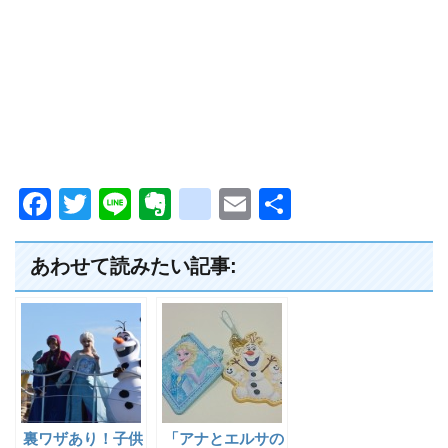
F
T
Li
E
g
E
共
a
wi
n
v
o
m
有
c
tt
e
er
o
ail
あわせて読みたい記事:
e
er
n
gl
b
ot
e
o
e
_
o
b
k
o
裏ワザあり！子供
「アナとエルサの