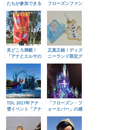
o
たちが参加できる
フローズンファン
アナ雪ショー「ア
タジー2016」の
k
ナとエルサのウィ
注目限定グッズま
m
ンターグリーティ
とめ
ング」
ar
ks
見どころ満載！
正真正銘！ディズ
「アナとエルサの
ニーランド限定グ
フローズンファン
ッズ「レザーカー
タジー2016」開
ビング」のススメ
催中のパーク内は
どんな様子？
TDL 2017年アナ
「フローズン・フ
雪イベント「アナ
ォーエバー」の感
とエルサのフロー
想と鑑賞のポイン
ズンファンタジ
ト 2017年アナ雪
ー」 見どころま
イベントの目玉