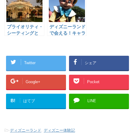
とめ
プライオリティ・
ディズニーランド
シーティングと
で会える！キャラ
は？対応レストラ
クターグリーティ
ンと注意点
ング一覧
Twitter
シェア
Google+
Pocket
B!
はてブ
LINE
-
ディズニーランド
,
ディズニー体験記