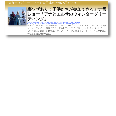
東京ディズニーリゾートを子連れで遊び尽くそう！
裏ワザあり！子供たちが参加できるアナ雪
ショー「アナとエルサのウィンターグリー
ティング」
http://hello-tokyo-disney.com/archives/2252.html
ディズニーランドで2016年初冬に行われている「アナとエルサのフローズンファンタ
ジー」。ディズニー映画「アナと雪の女王」をモチーフにしたパークイベントです
が、映画の人気以上に2015年はディズニーランドが盛り上がりました。その2015年を
大幅に上回る内容で201...